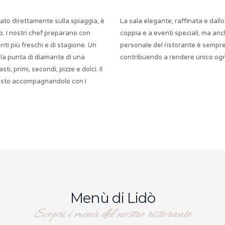
ciato direttamente sulla spiaggia, è
La sala elegante, raffinata e dal
io. I nostri chef preparano con
coppia e a eventi speciali, ma anche
ti più freschi e di stagione. Un
personale del ristorante è sempre 
 la punta di diamante di una
contribuendo a rendere unico ogn
, primi, secondi, pizze e dolci. Il
pasto accompagnandolo con i
Menù di Lidò
Scopri i menù del nostro ristorante