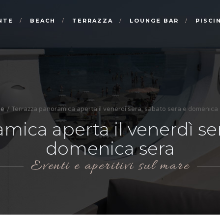
NTE
BEACH
TERRAZZA
LOUNGE BAR
PISCI
e
Terrazza panoramica aperta il venerdì sera, sabato sera e domenica
mica aperta il venerdì ser
domenica sera
Eventi e aperitivi sul mare