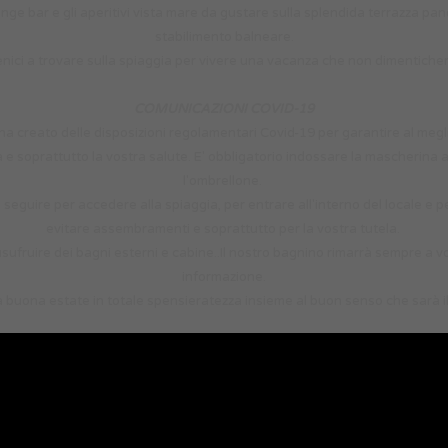
unge bar e gli aperitivi vista mare da gustare sulla splendida terrazza pan
stabilimento balneare.
enici a trovare sulla spiaggia per vivere una vacanza che non dimenticher
COMUNICAZIONI COVID-19
ha creato delle disposizioni regolamentari Covid-19 per garantire al me
 e soprattutto la vostra salute. E' obbligatorio indossare la mascherina a
l'ombrellone.
 seguire per accedere alla spiaggia, per entrare all'interno del locale e per
evitare assembramenti e soprattutto per la vostra tutela.
 usufruire dei bagni esterni e cabine..Il nostro bagnino rimarrà sempre a
informazione.
 buona estate in totale spensieratezza insieme al buon senso che sarà il