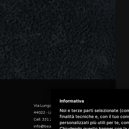
Informativa
Via Lungomare Italia, 5
Noi e terze parti selezionate (co
44022 - Lido delle Nazioni (FE)
finalità tecniche e, con il tuo c
Cell. 331.2208883
personalizzati più utili per te, c
info@beachlido.it | p.iva 02000200382
Chiudendo questo banner con la cr