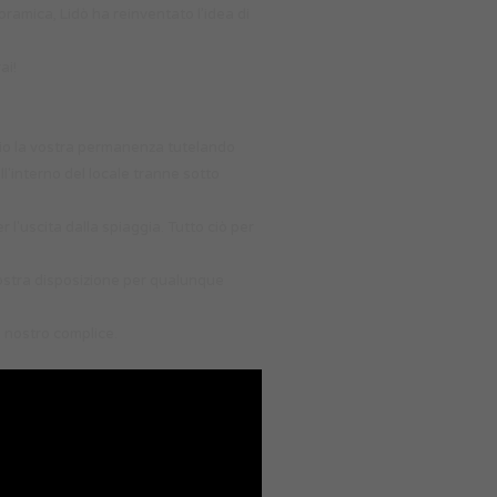
oramica, Lidò ha reinventato l’idea di
ai!
glio la vostra permanenza tutelando
ll'interno del locale tranne sotto
 l'uscita dalla spiaggia. Tutto ciò per
 vostra disposizione per qualunque
 nostro complice.