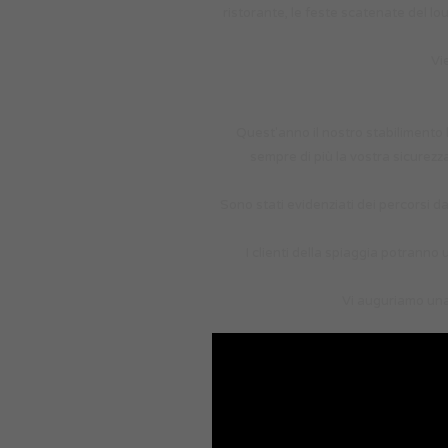
ristorante, le feste scatenate del lo
Vi
Quest'anno il nostro stabilimento 
sempre di più la vostra sicurezza
Sono stati evidenziati dei percorsi da
I clienti della spiaggia potranno
Vi auguriamo una