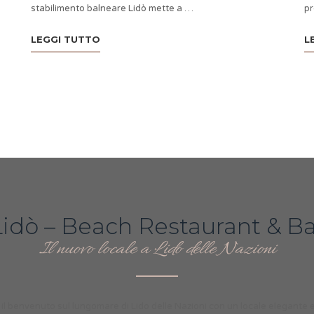
stabilimento balneare Lidò mette a …
pr
LEGGI TUTTO
L
Lidò – Beach Restaurant & Ba
Il nuovo locale a Lido delle Nazioni
l benvenuto sul lungomare di Lido delle Nazioni con un locale elegante e 