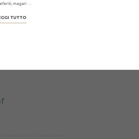
eferiti, magari …
EGGI TUTTO
r
sofisticato. Tra le prelibatezze del