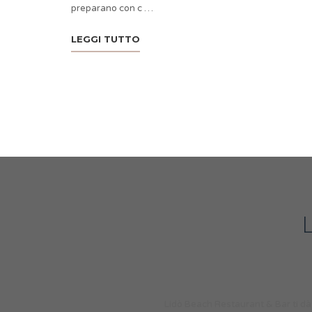
preparano con c …
LEGGI TUTTO
Lidò Beach Restaurant & Bar ti dà i